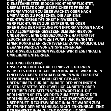
IENSTEANBIETER JEDOCH NICHT VERPFLICHTET, Ü
BERMITTELTE ODER GESPEICHERTE FREMDE I
NFORMATIONEN ZU ÜBERWACHEN ODER NACH U
MSTÄNDEN ZU FORSCHEN, DIE AUF EINE R
ECHTSWIDRIGE TÄTIGKEIT HINWEISEN. V
ERPFLICHTUNGEN ZUR ENTFERNUNG ODER S
PERRUNG DER NUTZUNG VON INFORMATIONEN NACH D
EN ALLGEMEINEN GESETZEN BLEIBEN HIERVON U
NBERÜHRT. EINE DIESBEZÜGLICHE HAFTUNG IST J
EDOCH ERST AB DEM ZEITPUNKT DER KENNTNIS E
INER KONKRETEN RECHTSVERLETZUNG MÖGLICH. BEI B
EKANNTWERDEN VON ENTSPRECHENDEN R
ECHTSVERLETZUNGEN WERDEN WIR DIESE INHALTE U
MGEHEND ENTFERNEN.
HAFTUNG FÜR LINKS
UNSER ANGEBOT ENTHÄLT LINKS ZU EXTERNEN
WEBSITES DRITTER, AUF DEREN INHALTE WIR KEINEN
EINFLUSS HABEN. DESHALB KÖNNEN WIR FÜR DIESE
FREMDEN INHALTE AUCH KEINE GEWÄHR
ÜBERNEHMEN. FÜR DIE INHALTE DER VERLINKTEN
SEITEN IST STETS DER JEWEILIGE ANBIETER ODER
BETREIBER DER SEITEN VERANTWORTLICH. DIE
VERLINKTEN SEITEN WURDEN ZUM ZEITPUNKT DER
VERLINKUNG AUF MÖGLICHE RECHTSVERSTÖSSE Ü
BERPRÜFT. RECHTSWIDRIGE INHALTE WAREN ZUM Z
EITPUNKT DER VERLINKUNG NICHT ERKENNBAR. EINE P
ERMANENTE INHALTLICHE KONTROLLE DER V