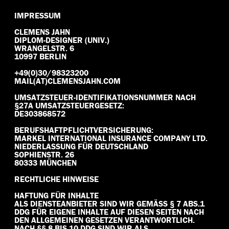
IMPRESSUM
CLEMENS JAHN
DIPLOM-DESIGNER (UNIV.)
WRANGELSTR. 6
10997 BERLIN
+49(0)30/98323200
MAIL(AT)CLEMENSJAHN.COM
UMSATZSTEUER-IDENTIFIKATIONSNUMMER NACH
§27A UMSATZSTEUERGESETZ:
DE303868572
BERUFSHAFTPFLICHTVERSICHERUNG:
MARKEL INTERNATIONAL INSURANCE COMPANY LTD.
NIEDERLASSUNG FÜR DEUTSCHLAND
SOPHIENSTR. 26
80333 MÜNCHEN
RECHTLICHE HINWEISE
HAFTUNG FÜR INHALTE
ALS DIENSTEANBIETER SIND WIR GEMÄSS § 7 ABS.1 D
DG FÜR EIGENE INHALTE AUF DIESEN SEITEN NACH D
EN ALLGEMEINEN GESETZEN VERANTWORTLICH. N
ACH §§ 8 BIS 10 DDG SIND WIR ALS D